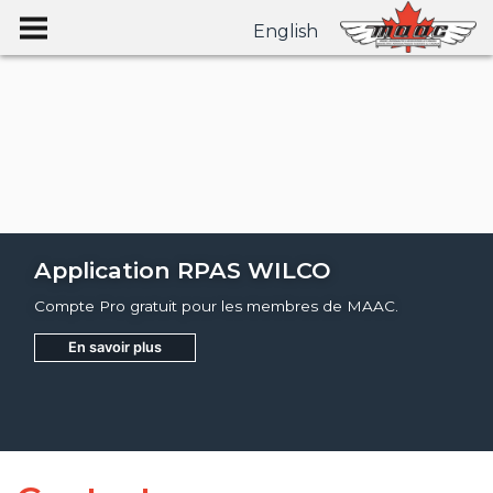
English
Application RPAS WILCO
Compte Pro gratuit pour les membres de MAAC.
En savoir plus
Joignez
Apprendre encore plus
Apprendre encore plus