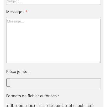
Message :
*
Pièce jointe :
Formats de fichier autorisés :
.pdf, .doc, .docx, .xls, .xlsx, .ppt, .pptx, .pub, .txt,