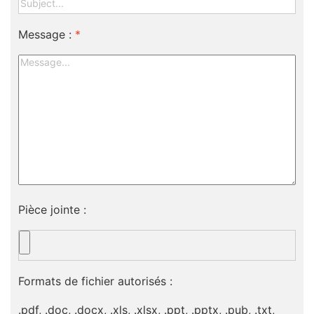
Message :
*
Pièce jointe :
Formats de fichier autorisés :
.pdf, .doc, .docx, .xls, .xlsx, .ppt, .pptx, .pub, .txt,