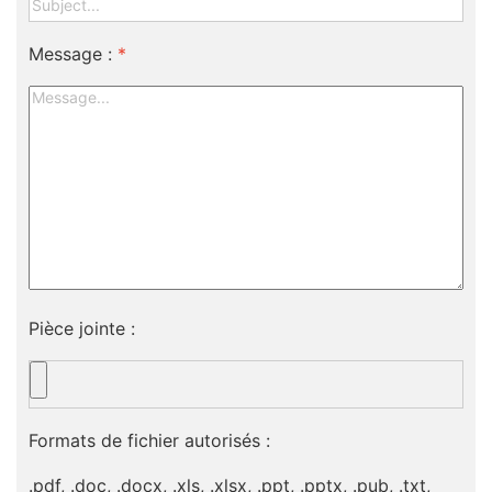
Message :
*
Pièce jointe :
Formats de fichier autorisés :
.pdf, .doc, .docx, .xls, .xlsx, .ppt, .pptx, .pub, .txt,