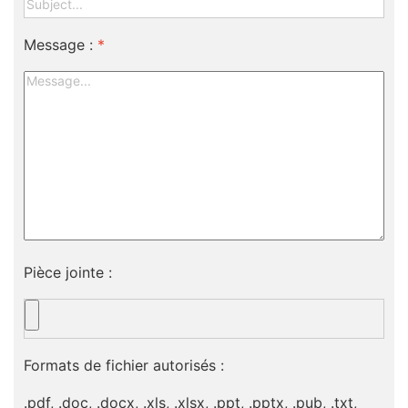
Message :
*
Pièce jointe :
Formats de fichier autorisés :
.pdf, .doc, .docx, .xls, .xlsx, .ppt, .pptx, .pub, .txt,