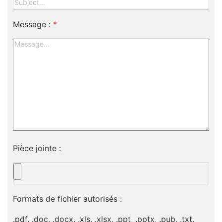
Message :
*
Pièce jointe :
Formats de fichier autorisés :
.pdf, .doc, .docx, .xls, .xlsx, .ppt, .pptx, .pub, .txt,