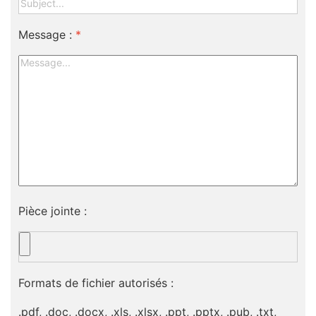
Message :
*
Pièce jointe :
Formats de fichier autorisés :
.pdf, .doc, .docx, .xls, .xlsx, .ppt, .pptx, .pub, .txt,