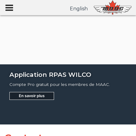
English
Application RPAS WILCO
Compte Pro gratuit pour les membres de MAAC.
En savoir plus
Joignez
Apprendre encore plus
Apprendre encore plus