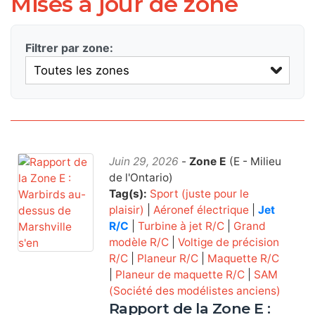
Mises à jour de zone
Filtrer par zone:
Juin 29, 2026
-
Zone E
(E - Milieu
de l'Ontario)
Tag(s):
Sport (juste pour le
plaisir)
|
Aéronef électrique
|
Jet
R/C
|
Turbine à jet R/C
|
Grand
modèle R/C
|
Voltige de précision
R/C
|
Planeur R/C
|
Maquette R/C
|
Planeur de maquette R/C
|
SAM
(Société des modélistes anciens)
Rapport de la Zone E :