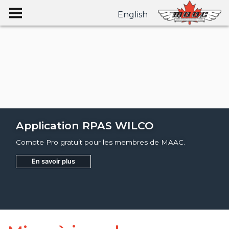
English
Application RPAS WILCO
Compte Pro gratuit pour les membres de MAAC.
En savoir plus
Joignez
Apprendre encore plus
Apprendre encore plus