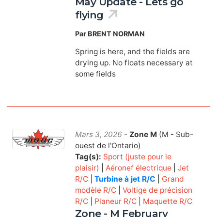
May Update - Lets go
flying
Par BRENT NORMAN
Spring is here, and the fields are
drying up. No floats necessary at
some fields
Mars 3, 2026
-
Zone M
(M - Sub-
ouest de l'Ontario)
Tag(s):
Sport (juste pour le
plaisir)
|
Aéronef électrique
|
Jet
R/C
|
Turbine à jet R/C
|
Grand
modèle R/C
|
Voltige de précision
R/C
|
Planeur R/C
|
Maquette R/C
Zone - M February