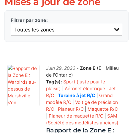
Mises à jour de zone
Filtrer par zone:
Juin 29, 2026
-
Zone E
(E - Milieu
de l'Ontario)
Tag(s):
Sport (juste pour le
plaisir)
|
Aéronef électrique
|
Jet
R/C
|
Turbine à jet R/C
|
Grand
modèle R/C
|
Voltige de précision
R/C
|
Planeur R/C
|
Maquette R/C
|
Planeur de maquette R/C
|
SAM
(Société des modélistes anciens)
Rapport de la Zone E :