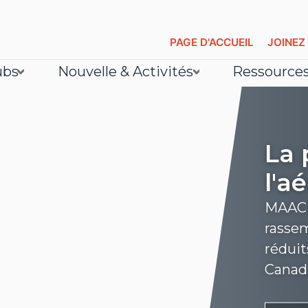
PAGE D'ACCUEIL
JOINEZ
ubs
Nouvelle & Activités
Ressource
La 
l'a
MAAC e
rassem
réduit
Canad