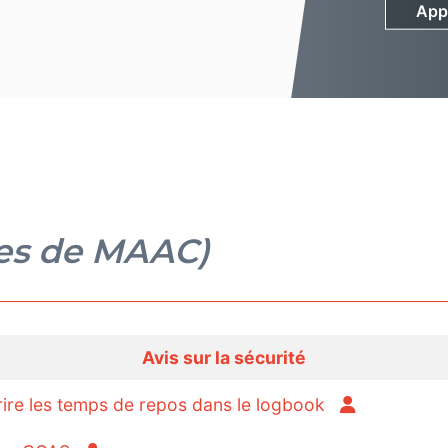
App
App
res de MAAC)
Avis sur la sécurité
re les temps de repos dans le logbook