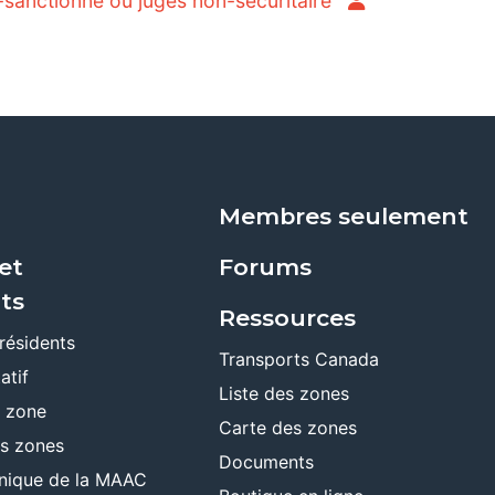
anctionné ou jugés non-sécuritaire
Membres seulement
et
Forums
ts
Ressources
résidents
Transports Canada
atif
Liste des zones
e zone
Carte des zones
es zones
Documents
ronique de la MAAC