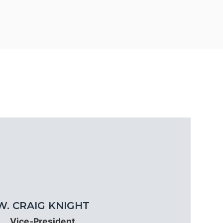
rendre encore plus
rendre encore plus
W. CRAIG KNIGHT
Vice-President