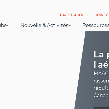
PAGE D'ACCUEIL
JOINEZ
ubs
Nouvelle & Activités
Ressource
La 
l'a
MAAC e
rassem
réduit
Canad