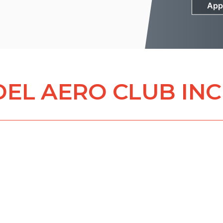
App
App
EL AERO CLUB INC