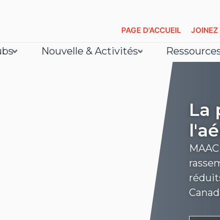
PAGE D'ACCUEIL
JOINEZ
ubs
Nouvelle & Activités
Ressource
La 
l'a
MAAC e
rassem
réduit
Canad