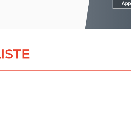
App
App
ISTE