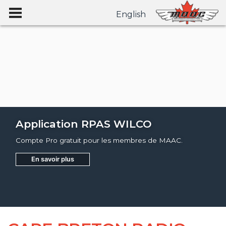
English
Application RPAS WILCO
Compte Pro gratuit pour les membres de MAAC.
En savoir plus
Joignez
Apprendre encore plus
Apprendre encore plus