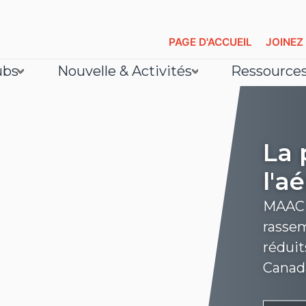
PAGE D'ACCUEIL
JOINEZ
ubs
Nouvelle & Activités
Ressource
La 
l'a
MAAC e
rassem
réduit
Canad