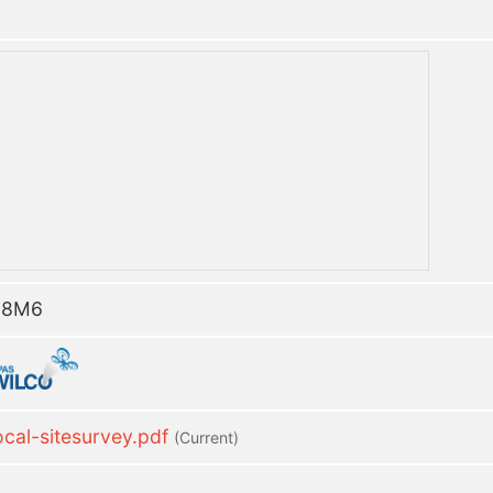
B 8M6
al-sitesurvey.pdf
(current)