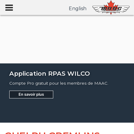
English
Application RPAS WILCO
Compte Pro gratuit pour les membres de MAAC.
En savoir plus
Joignez
Apprendre encore plus
Apprendre encore plus