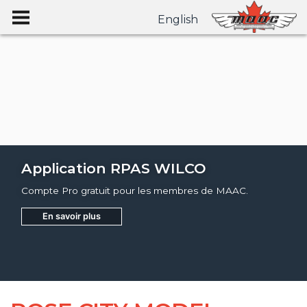
English
Application RPAS WILCO
Compte Pro gratuit pour les membres de MAAC.
En savoir plus
Joignez
Apprendre encore plus
Apprendre encore plus