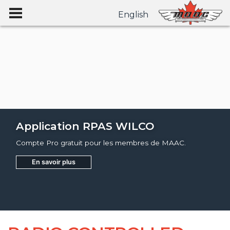
English
Application RPAS WILCO
Compte Pro gratuit pour les membres de MAAC.
En savoir plus
Joignez
Apprendre encore plus
Apprendre encore plus