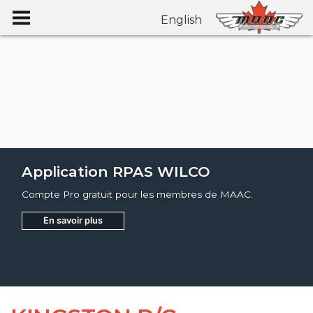
English
Application RPAS WILCO
Compte Pro gratuit pour les membres de MAAC.
En savoir plus
Joignez
Apprendre encore plus
Apprendre encore plus