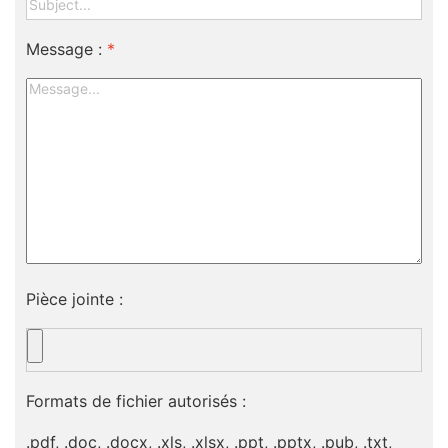
Message :
*
Pièce jointe :
Formats de fichier autorisés :
.pdf, .doc, .docx, .xls, .xlsx, .ppt, .pptx, .pub, .txt,