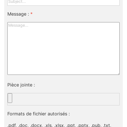
Message :
*
Pièce jointe :
Formats de fichier autorisés :
.pdf, .doc, .docx, .xls, .xlsx, .ppt, .pptx, .pub, .txt,