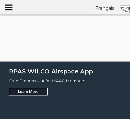
Français
RPAS WILCO Airspace App
Free Pro Account for MAAC Members.
Learn More
Join
Learn More
Learn More