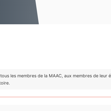
App
App
 tous les membres de la MAAC, aux membres de leur équ
oire.