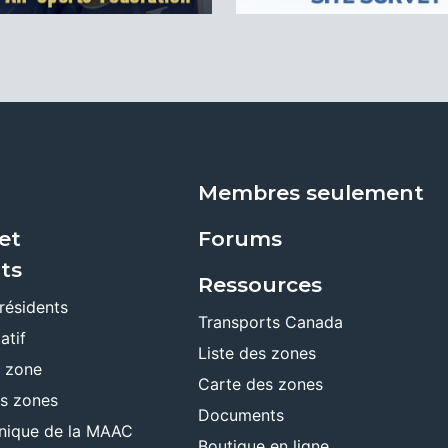
Membres seulement
et
Forums
ts
Ressources
résidents
Transports Canada
atif
Liste des zones
e zone
Carte des zones
es zones
Documents
ronique de la MAAC
Boutique en ligne