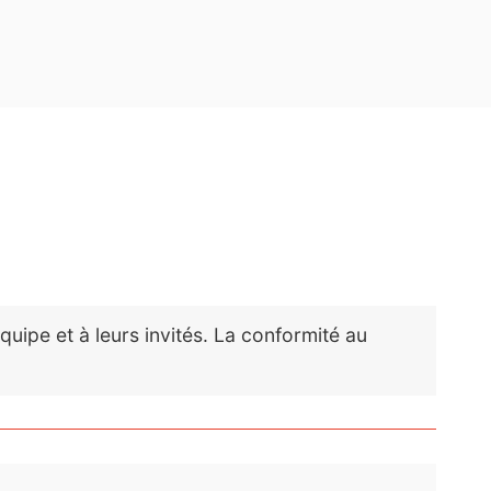
rendre encore plus
rendre encore plus
ipe et à leurs invités. La conformité au