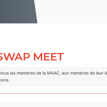
App
App
 SWAP MEET
 tous les membres de la MAAC, aux membres de leur équ
oire.