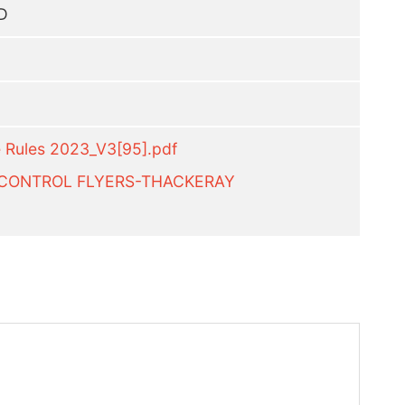
D
 Rules 2023_V3[95].pdf
O CONTROL FLYERS-THACKERAY