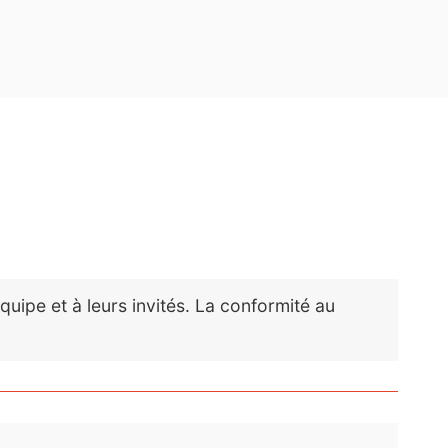
rendre encore plus
rendre encore plus
ipe et à leurs invités. La conformité au