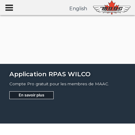
English
Application RPAS WILCO
Compte Pro gratuit pour les membres de MAAC.
En savoir plus
Joignez
Apprendre encore plus
Apprendre encore plus