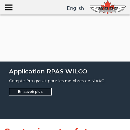
English
Application RPAS WILCO
Compte Pro gratuit pour les membres de MAAC.
En savoir plus
Joignez
Apprendre encore plus
Apprendre encore plus