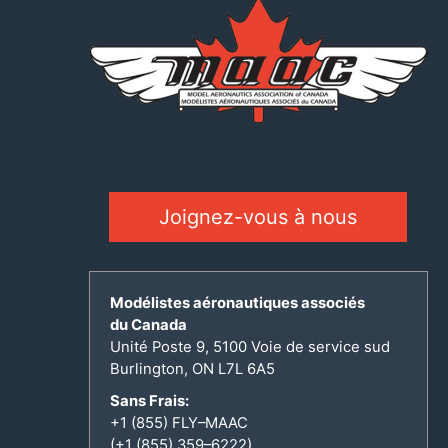
Joignez-vous à nous
Modélistes aéronautiques associés
du Canada
Unité Poste 9, 5100 Voie de service sud
Burlington, ON L7L 6A5
Sans Frais:
+1 (855) FLY–MAAC
(+1 (855) 359–6222)