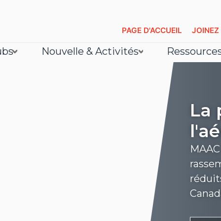
PAGE D'ACCUEIL
JOINEZ
ubs
Nouvelle & Activités
Ressource
La 
l'a
MAAC e
rassem
réduit
Canad