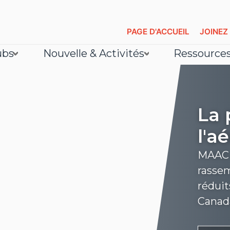
PAGE D'ACCUEIL
JOINEZ
ubs
Nouvelle & Activités
Ressource
La 
l'a
MAAC e
rassem
réduit
Canad