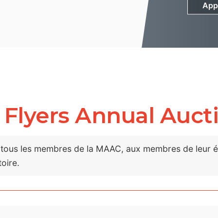
App
App
 Flyers Annual Auct
 tous les membres de la MAAC, aux membres de leur équ
oire.