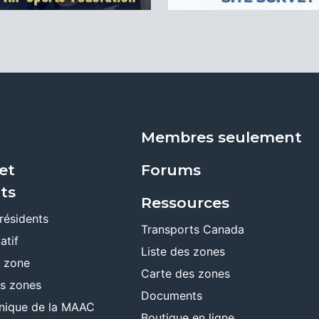
Membres seulement
et
Forums
ts
Ressources
résidents
Transports Canada
atif
Liste des zones
e zone
Carte des zones
es zones
Documents
ronique de la MAAC
Boutique en ligne